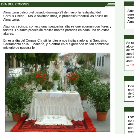
DÍA DEL CORPUS.
Alma
Almanzora celebró el pasado domingo 29 de mayo, la festividad del
sure
Corpus Christi. Tras la solemne misa, la procesión recorrió las calles de
zona
Almanzora.
Alme
Algunos vecinos, confeccionan pequeños altares que adornan con flores y
telares. La santa procesión realiza breves paradas en cada uno de estos
altares.
En este día del Corpus Christi, la Iglesia nos invita a adorar al Santísimo
Se re
Sacramento en la Eucaristía, y a entrar en el significado de tan admirable
albor
misterio de nuestra fe.
de tr
atest
muest
asen
...
má
Don
naci
de 
de 
Est
cons
Abel
con
met